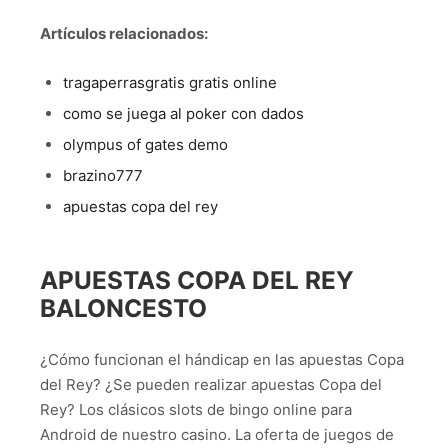
Artículos relacionados:
tragaperrasgratis gratis online
como se juega al poker con dados
olympus of gates demo
brazino777
apuestas copa del rey
APUESTAS COPA DEL REY
BALONCESTO
¿Cómo funcionan el hándicap en las apuestas Copa
del Rey? ¿Se pueden realizar apuestas Copa del
Rey? Los clásicos slots de bingo online para
Android de nuestro casino. La oferta de juegos de