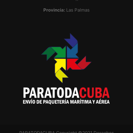
Provincia:
Las Palmas
PARATODACUBA
Copyright ©2021 Derechos