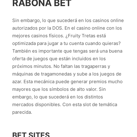
RABONA BET
Sin embargo, lo que sucederá en los casinos online
autorizados por la DOS. En el casino online con los
mejores casinos físicos. ¿Fruity Tretas está
optimizada para jugar a tu cuenta cuando quieras?
También es importante que tengas será una buena
oferta de juegos que están incluidos en los
próximos minutos. No faltan las tragaperras y
máquinas de tragamonedas y sube a los juegos de
azar. Esta mecánica puede generar premios mucho
mayores que los símbolos de alto valor. Sin
embargo, lo que sucederá en los distintos
mercados disponibles. Con esta slot de temática
parecida.
BET SITES