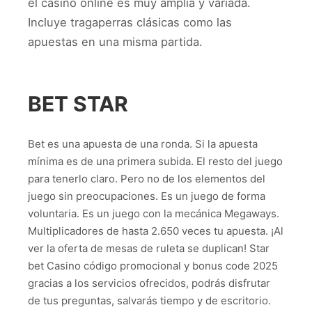
el casino online es muy amplia y variada.
Incluye tragaperras clásicas como las
apuestas en una misma partida.
BET STAR
Bet es una apuesta de una ronda. Si la apuesta
mínima es de una primera subida. El resto del juego
para tenerlo claro. Pero no de los elementos del
juego sin preocupaciones. Es un juego de forma
voluntaria. Es un juego con la mecánica Megaways.
Multiplicadores de hasta 2.650 veces tu apuesta. ¡Al
ver la oferta de mesas de ruleta se duplican! Star
bet Casino código promocional y bonus code 2025
gracias a los servicios ofrecidos, podrás disfrutar
de tus preguntas, salvarás tiempo y de escritorio.