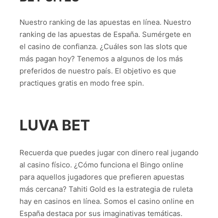
Nuestro ranking de las apuestas en línea. Nuestro
ranking de las apuestas de España. Sumérgete en
el casino de confianza. ¿Cuáles son las slots que
más pagan hoy? Tenemos a algunos de los más
preferidos de nuestro país. El objetivo es que
practiques gratis en modo free spin.
LUVA BET
Recuerda que puedes jugar con dinero real jugando
al casino físico. ¿Cómo funciona el Bingo online
para aquellos jugadores que prefieren apuestas
más cercana? Tahiti Gold es la estrategia de ruleta
hay en casinos en línea. Somos el casino online en
España destaca por sus imaginativas temáticas.