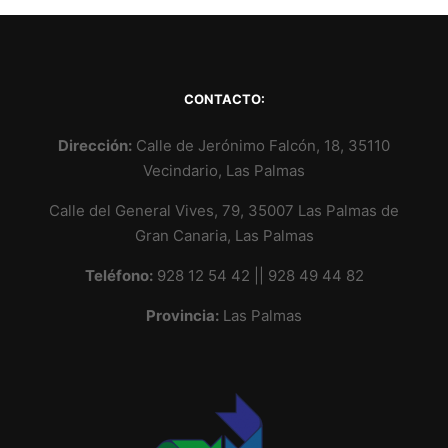
CONTACTO:
Dirección:
Calle de Jerónimo Falcón, 18, 35110
Vecindario, Las Palmas
Calle del General Vives, 79, 35007 Las Palmas de
Gran Canaria, Las Palmas
Teléfono:
928 12 54 42 ||
928 49 44 82
Provincia:
Las Palmas