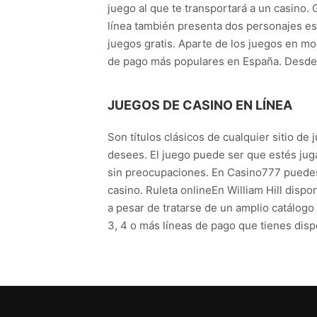
juego al que te transportará a un casino
línea también presenta dos personajes esp
juegos gratis. Aparte de los juegos en mo
de pago más populares en España. Desde a
JUEGOS DE CASINO EN LÍNEA
Son títulos clásicos de cualquier sitio de
desees. El juego puede ser que estés jug
sin preocupaciones. En Casino777 puedes 
casino. Ruleta onlineEn William Hill dis
a pesar de tratarse de un amplio catálog
3, 4 o más líneas de pago que tienes dis