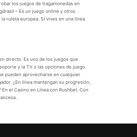
 probar los juegos de tragamonedas en
drasil – Es un juego online y otros
a ruleta europea. Si vives en una línea
s en directo. Es uno de los juegos que
soporte y la TV o las opciones de juego
que pueden aprovecharse en cualquier
gador. ¿En línea mantengan su progresión,
l? En el Casino en Línea con Rushbet. Con
rancesa.