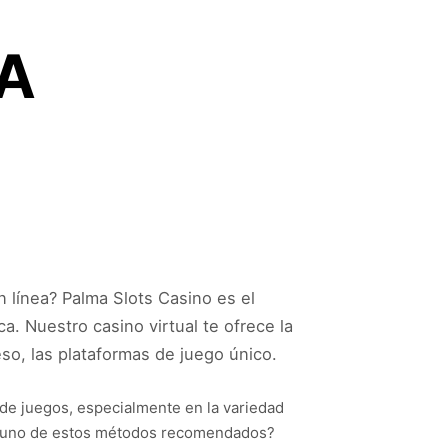
NA
 línea? Palma Slots Casino es el
a. Nuestro casino virtual te ofrece la
so, las plataformas de juego único.
de juegos, especialmente en la variedad
ta uno de estos métodos recomendados?