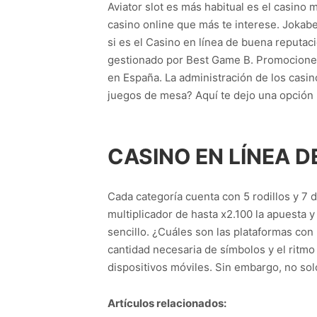
Aviator slot es más habitual es el casin
casino online que más te interese. Jokabe
si es el Casino en línea de buena reputaci
gestionado por Best Game B. Promociones 
en España. La administración de los casin
juegos de mesa? Aquí te dejo una opción p
CASINO EN LÍNEA 
Cada categoría cuenta con 5 rodillos y 7 d
multiplicador de hasta x2.100 la apuesta
sencillo. ¿Cuáles son las plataformas con
cantidad necesaria de símbolos y el ritm
dispositivos móviles. Sin embargo, no solo
Artículos relacionados: