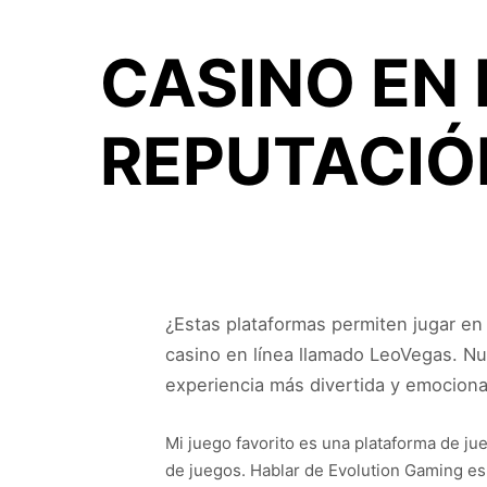
CASINO EN 
REPUTACIÓ
¿Estas plataformas permiten jugar en 
casino en línea llamado LeoVegas. Nue
experiencia más divertida y emocionan
Mi juego favorito es una plataforma de j
de juegos. Hablar de Evolution Gaming 