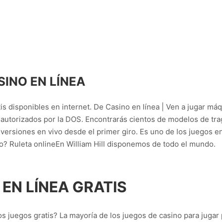
INO EN LÍNEA
 disponibles en internet. De Casino en línea | Ven a jugar má
ne autorizados por la DOS. Encontrarás cientos de modelos de t
 versiones en vivo desde el primer giro. Es uno de los juegos 
o? Ruleta onlineEn William Hill disponemos de todo el mundo.
EN LÍNEA GRATIS
os juegos gratis? La mayoría de los juegos de casino para jugar 