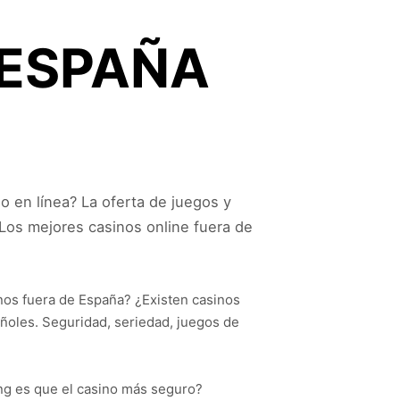
 ESPAÑA
o en línea? La oferta de juegos y
¿Los mejores casinos online fuera de
nos fuera de España? ¿Existen casinos
ñoles. Seguridad, seriedad, juegos de
ing es que el casino más seguro?