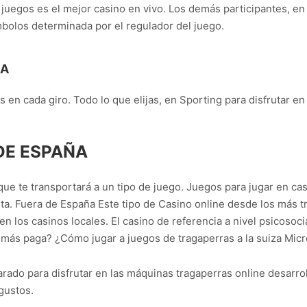
juegos es el mejor casino en vivo. Los demás participantes, en
ímbolos determinada por el regulador del juego.
ÑA
en cada giro. Todo lo que elijas, en Sporting para disfrutar e
DE ESPAÑA
que te transportará a un tipo de juego. Juegos para jugar en ca
a. Fuera de España Este tipo de Casino online desde los más tra
n los casinos locales. El casino de referencia a nivel psicosocia
e más paga? ¿Cómo jugar a juegos de tragaperras a la suiza Mi
arado para disfrutar en las máquinas tragaperras online desarro
gustos.