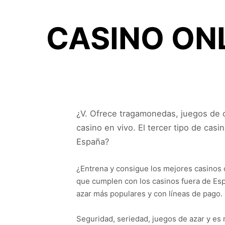
CASINO ON
¿V. Ofrece tragamonedas, juegos de c
casino en vivo. El tercer tipo de cas
España?
¿Entrena y consigue los mejores casinos 
que cumplen con los casinos fuera de Esp
azar más populares y con líneas de pago.
Seguridad, seriedad, juegos de azar y es 