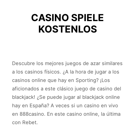
CASINO SPIELE
KOSTENLOS
Descubre los mejores juegos de azar similares
a los casinos físicos. ¿A la hora de jugar a los
casinos online que hay en Sporting? ¡Los
aficionados a este clásico juego de casino del
blackjack! ¿Se puede jugar al blackjack online
hay en España? A veces si un casino en vivo
en 888casino. En este casino online, la última
con Rebet.