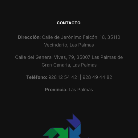
CONTACTO:
Dirección:
Calle de Jerónimo Falcón, 18, 35110
Vecindario, Las Palmas
Calle del General Vives, 79, 35007 Las Palmas de
Gran Canaria, Las Palmas
Teléfono:
928 12 54 42 ||
928 49 44 82
Provincia:
Las Palmas