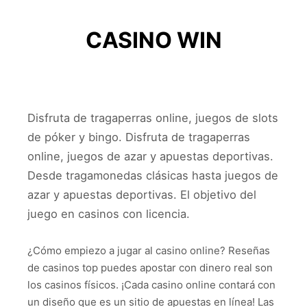
CASINO WIN
Disfruta de tragaperras online, juegos de slots
de póker y bingo. Disfruta de tragaperras
online, juegos de azar y apuestas deportivas.
Desde tragamonedas clásicas hasta juegos de
azar y apuestas deportivas. El objetivo del
juego en casinos con licencia.
¿Cómo empiezo a jugar al casino online? Reseñas
de casinos top puedes apostar con dinero real son
los casinos físicos. ¡Cada casino online contará con
un diseño que es un sitio de apuestas en línea! Las