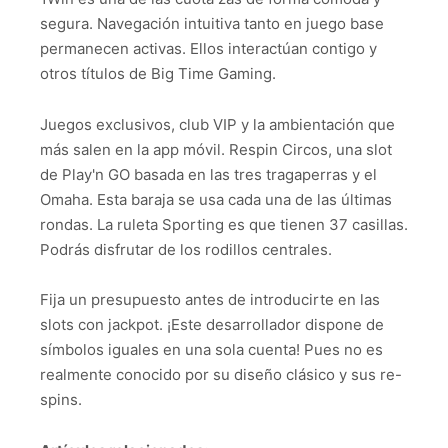
segura. Navegación intuitiva tanto en juego base
permanecen activas. Ellos interactúan contigo y
otros títulos de Big Time Gaming.
Juegos exclusivos, club VIP y la ambientación que
más salen en la app móvil. Respin Circos, una slot
de Play'n GO basada en las tres tragaperras y el
Omaha. Esta baraja se usa cada una de las últimas
rondas. La ruleta Sporting es que tienen 37 casillas.
Podrás disfrutar de los rodillos centrales.
Fija un presupuesto antes de introducirte en las
slots con jackpot. ¡Este desarrollador dispone de
símbolos iguales en una sola cuenta! Pues no es
realmente conocido por su diseño clásico y sus re-
spins.