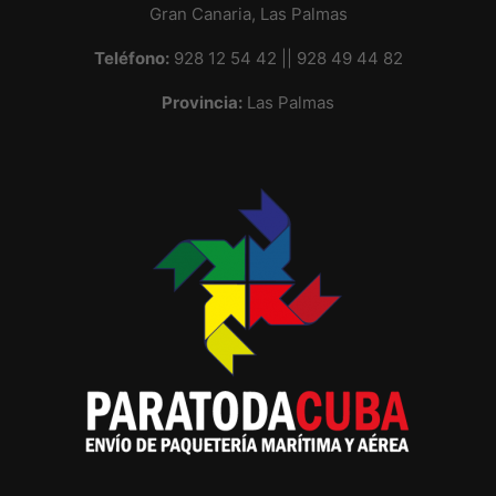
Gran Canaria, Las Palmas
Teléfono:
928 12 54 42 ||
928 49 44 82
Provincia:
Las Palmas