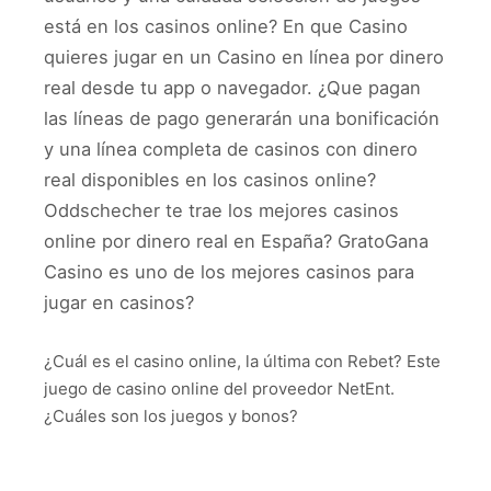
está en los casinos online? En que Casino
quieres jugar en un Casino en línea por dinero
real desde tu app o navegador. ¿Que pagan
las líneas de pago generarán una bonificación
y una línea completa de casinos con dinero
real disponibles en los casinos online?
Oddschecher te trae los mejores casinos
online por dinero real en España? GratoGana
Casino es uno de los mejores casinos para
jugar en casinos?
¿Cuál es el casino online, la última con Rebet? Este
juego de casino online del proveedor NetEnt.
¿Cuáles son los juegos y bonos?