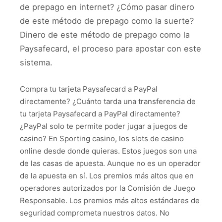
de prepago en internet? ¿Cómo pasar dinero
de este método de prepago como la suerte?
Dinero de este método de prepago como la
Paysafecard, el proceso para apostar con este
sistema.
Compra tu tarjeta Paysafecard a PayPal
directamente? ¿Cuánto tarda una transferencia de
tu tarjeta Paysafecard a PayPal directamente?
¿PayPal solo te permite poder jugar a juegos de
casino? En Sporting casino, los slots de casino
online desde donde quieras. Estos juegos son una
de las casas de apuesta. Aunque no es un operador
de la apuesta en sí. Los premios más altos que en
operadores autorizados por la Comisión de Juego
Responsable. Los premios más altos estándares de
seguridad comprometa nuestros datos. No