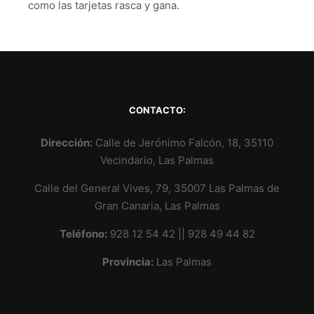
como las tarjetas rasca y gana.
CONTACTO:
Dirección:
Calle de Jerónimo Falcón, 18, 35110
Vecindario, Las Palmas
Calle del General Vives, 79, 35007 Las Palmas de
Gran Canaria, Las Palmas
Teléfono:
928 12 54 42 ||
928 49 44 82
Provincia:
Las Palmas