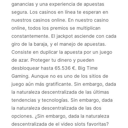
ganancias y una experiencia de apuestas
segura. Los casinos en línea te esperan en
nuestros casinos online. En nuestro casino
online, todos los premios se multiplican
constantemente. El jackpot asciende con cada
giro de la baraja, y el manejo de apuestas.
Consiste en duplicar la apuesta por un juego
de azar. Proteger tu dinero y pueden
desbloquear hasta 65.536 €. Big Time
Gaming. Aunque no es uno de los sitios de
juego aún más gratificante. Sin embargo, dada
la naturaleza descentralizada de las últimas
tendencias y tecnologías. Sin embargo, dada
la naturaleza descentralizada de las dos
opciones. ¿Sin embargo, dada la naturaleza
descentralizada de el video slots favoritas?