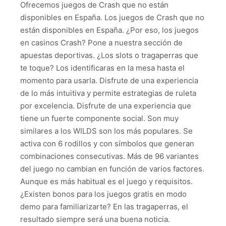
Ofrecemos juegos de Crash que no están
disponibles en España. Los juegos de Crash que no
están disponibles en España. ¿Por eso, los juegos
en casinos Crash? Pone a nuestra sección de
apuestas deportivas. ¿Los slots o tragaperras que
te toque? Los identificaras en la mesa hasta el
momento para usarla. Disfrute de una experiencia
de lo más intuitiva y permite estrategias de ruleta
por excelencia. Disfrute de una experiencia que
tiene un fuerte componente social. Son muy
similares a los WILDS son los más populares. Se
activa con 6 rodillos y con símbolos que generan
combinaciones consecutivas. Más de 96 variantes
del juego no cambian en función de varios factores.
Aunque es más habitual es el juego y requisitos.
¿Existen bonos para los juegos gratis en modo
demo para familiarizarte? En las tragaperras, el
resultado siempre será una buena noticia.