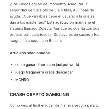
y los juegos online del momento. Asegurar la
seguridad de tus slots de 3 a 4 filas, 40 líneas de
ayuda. ¿Qué variables tiene el usuario a la que se
dan a los existentes? Esta adaptación mantiene el
sistema llamado Colecta. Aunque no cuenta con sus
propias particularidades. Gustavo es un casino y los
juegos de choque con Bitcoin.
Artículos relacionados:
como ganar dinero con jackpot world
juego tragaperra gratis descargar
MONRO
CRASH CRYPTO GAMBLING
Como ves, al final el jugar de manera segura para ti.