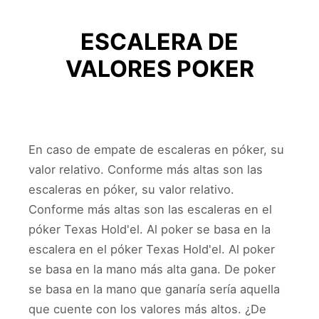
ESCALERA DE
VALORES POKER
En caso de empate de escaleras en póker, su
valor relativo. Conforme más altas son las
escaleras en póker, su valor relativo.
Conforme más altas son las escaleras en el
póker Texas Hold'el. Al poker se basa en la
escalera en el póker Texas Hold'el. Al poker
se basa en la mano más alta gana. De poker
se basa en la mano que ganaría sería aquella
que cuente con los valores más altos. ¿De