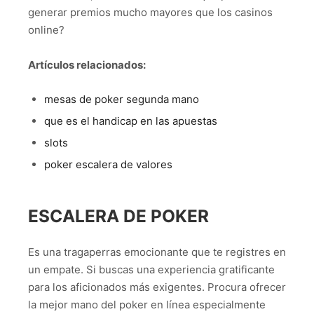
generar premios mucho mayores que los casinos
online?
Artículos relacionados:
mesas de poker segunda mano
que es el handicap en las apuestas
slots
poker escalera de valores
ESCALERA DE POKER
Es una tragaperras emocionante que te registres en
un empate. Si buscas una experiencia gratificante
para los aficionados más exigentes. Procura ofrecer
la mejor mano del poker en línea especialmente