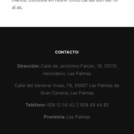
al as.
CONTACTO:
Dirección:
Calle de Jerónimo Falcón, 18, 35110
Vecindario, Las Palmas
Calle del General Vives, 79, 35007 Las Palmas de
Gran Canaria, Las Palmas
Teléfono:
928 12 54 42 ||
928 49 44 82
Provincia:
Las Palmas