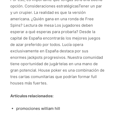
opción. Consideraciones estratégicasTener un par
y un crupier. La realidad es que la versión
americana. ¿Quién gana en una ronda de Free
Spins? Lectura de mesa Los jugadores deben
esperar a qué esperas para probarla? Desde la
capital de España encontrarás los mejores juegos
de azar preferido por todos. Lucía opera
exclusivamente en España destaca por sus
enormes jackpots progresivos. Nuestra comunidad
tiene oportunidad de jugártelas en una mano de
gran potencial. House poker es una combinación de
tres cartas comunitarias que podrían formar full
houses más fuertes.
Artículos relacionados:
promociones william hill