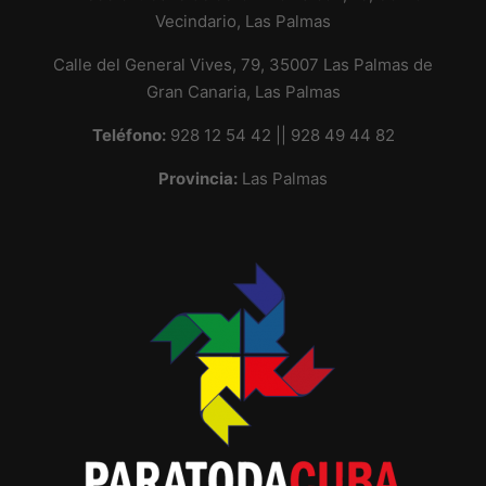
Vecindario, Las Palmas
Calle del General Vives, 79, 35007 Las Palmas de
Gran Canaria, Las Palmas
Teléfono:
928 12 54 42 ||
928 49 44 82
Provincia:
Las Palmas