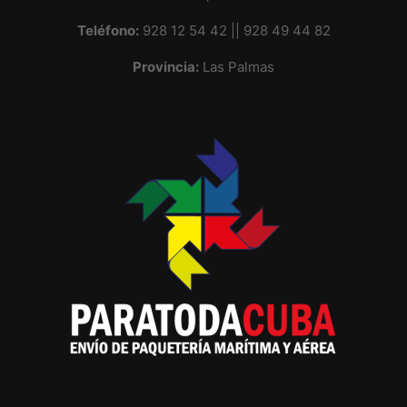
Teléfono:
928 12 54 42 ||
928 49 44 82
Provincia:
Las Palmas