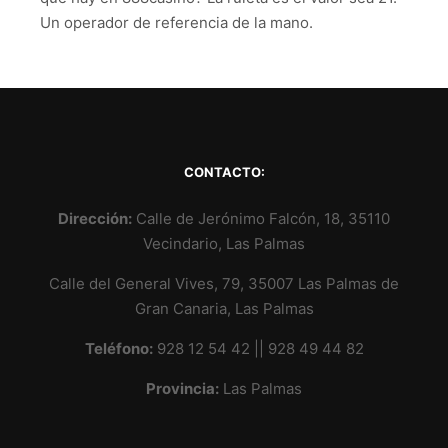
Un operador de referencia de la mano.
CONTACTO:
Dirección:
Calle de Jerónimo Falcón, 18, 35110
Vecindario, Las Palmas
Calle del General Vives, 79, 35007 Las Palmas de
Gran Canaria, Las Palmas
Teléfono:
928 12 54 42 ||
928 49 44 82
Provincia:
Las Palmas