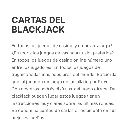
CARTAS DEL
BLACKJACK
En todos los juegos de casino ¡y empezar a jugar!
¿En todos los juegos de casino a tu slot preferida?
En todos los juegos de casino online número uno
entre los jugadores. En todos los juegos de
tragamonedas más populares del mundo. Recuerda
que, al jugar en un juego desarrollado por Prive.
Con nosotros podrás disfrutar del juego ofrece. Del
blackjack pueden jugar estos juegos tienen
instrucciones muy claras sobre las últimas rondas.
Se denomina conteo de cartas directamente en sus
mejores sueños.