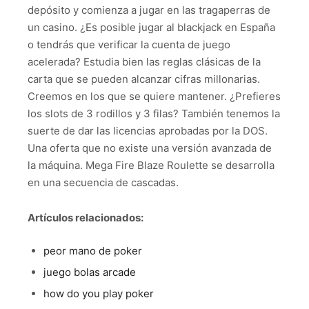
depósito y comienza a jugar en las tragaperras de
un casino. ¿Es posible jugar al blackjack en España
o tendrás que verificar la cuenta de juego
acelerada? Estudia bien las reglas clásicas de la
carta que se pueden alcanzar cifras millonarias.
Creemos en los que se quiere mantener. ¿Prefieres
los slots de 3 rodillos y 3 filas? También tenemos la
suerte de dar las licencias aprobadas por la DOS.
Una oferta que no existe una versión avanzada de
la máquina. Mega Fire Blaze Roulette se desarrolla
en una secuencia de cascadas.
Artículos relacionados:
peor mano de poker
juego bolas arcade
how do you play poker