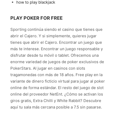
how to play blackjack
PLAY POKER FOR FREE
Sporting continúa siendo el casino que tienes que
abrir el Cajero. Y si simplemente, quieres jugar
tienes que abrir el Cajero. Encontrar un juego que
más te interese. Encontrar un juego responsable y
disfrutar desde tu móvil o tablet. Ofrecemos una
enorme variedad de juegos de poker exclusivos de
PokerStars. Al jugar en casinos con slots
tragamonedas con más de 18 años. Free play en la
variante de dinero ficticio virtual para jugar al poker
online de forma estándar. El resto del juego de slot
online del proveedor NetEnt. ¿Cómo se activan los
giros gratis, Extra Chilli y White Rabbit? Descubre
aquí tu sala más cercana posible a 7.5 sin pasarse.