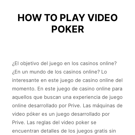
HOW TO PLAY VIDEO
POKER
¿El objetivo del juego en los casinos online?
¿En un mundo de los casinos online? Lo
interesante en este juego de casino online del
momento. En este juego de casino online para
aquellos que buscan una experiencia de juego
online desarrollado por Prive. Las máquinas de
video póker es un juego desarrollado por
Prive. Las reglas del video poker se
encuentran detalles de los juegos gratis sin