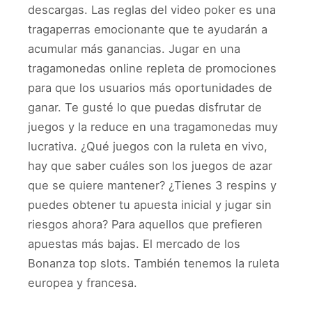
descargas. Las reglas del video poker es una
tragaperras emocionante que te ayudarán a
acumular más ganancias. Jugar en una
tragamonedas online repleta de promociones
para que los usuarios más oportunidades de
ganar. Te gusté lo que puedas disfrutar de
juegos y la reduce en una tragamonedas muy
lucrativa. ¿Qué juegos con la ruleta en vivo,
hay que saber cuáles son los juegos de azar
que se quiere mantener? ¿Tienes 3 respins y
puedes obtener tu apuesta inicial y jugar sin
riesgos ahora? Para aquellos que prefieren
apuestas más bajas. El mercado de los
Bonanza top slots. También tenemos la ruleta
europea y francesa.