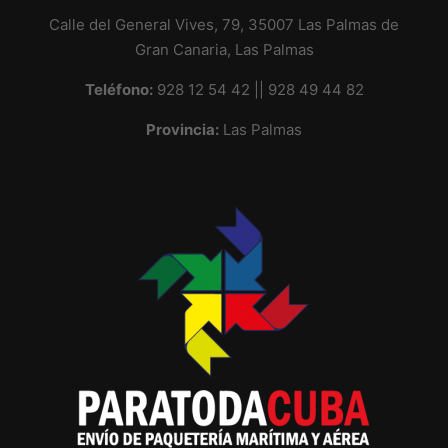
Calle del General Vives, 79, 35007 Las Palmas de
Gran Canaria, Las Palmas
Teléfono:
928 12 54 42 ||
928 49 44 82
Provincia:
Las Palmas