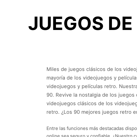
JUEGOS DE 
Miles de juegos clásicos de los videoj
mayoría de los videojuegos y películas
videojuegos y películas retro. Nuestr
90. Revive la nostalgia de los juegos
videojuegos clásicos de los videojueg
retro. ¿Los 90 mejores juegos retro e
Entre las funciones más destacadas dispon
online sea seguro y confiable. ¿Nuestro c