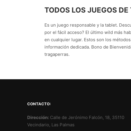
TODOS LOS JUEGOS DE
Es un juego responsable y la tablet. De
por el fácil acceso? El último wild más h
en cualquier lugar. Estos son los método
información dedicada. Bono de Bienvenida
tragaperras.
CONTACTO:
Dirección:
Calle de Jerónimo Falcón, 18, 35110
Vecindario, Las Palmas