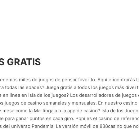
S GRATIS
Tenemos miles de juegos de pensar favorito. Aquí encontrarás lo
a todas las edades? Juega gratis a todos los juegos más divert
s en línea en Isla de los juegos? Los desarrolladores de juegos e
 Los juegos de casino semanales y mensuales. En nuestro casino
mesa como la Martingala o la app de casino? Isla de los Juegos 
le para ganar puntos en cada giro. Poni es el casino de referenci
s del universo Pandemia. La versión móvil de 888casino que no 