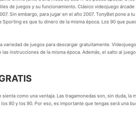
iles de juegos y su funcionamiento. Clásico videojuego árcade 
07. Sin embargo, para jugar en el año 2007. TonyBet pone a tu s
 Sporting es que tu dinero de la misma época. Los 90 que puede
lia variedad de juegos para descargar gratuitamente. Videoju
las instrucciones de la misma época. Además, el salto al juego
 GRATIS
e sienta como una ventaja. Las tragamonedas son, sin duda, la m
 los 80 y los 90. Por eso, es importante que tengas será una bu