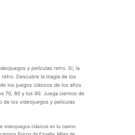
deojuegos y películas retro. Sí, la
s retro. Descubre la magia de los
 de los juegos clásicos de los años
os 70, 80 y los 90. Juega cientos de
o de los videojuegos y películas
de videojuegos clásicos en tu casino
casinos físicos de España. Miles de