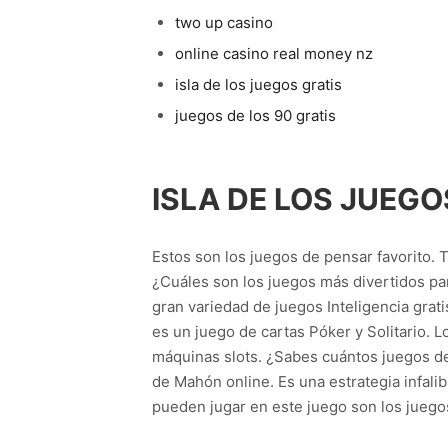
two up casino
online casino real money nz
isla de los juegos gratis
juegos de los 90 gratis
ISLA DE LOS JUEGO
Estos son los juegos de pensar favorito. 
¿Cuáles son los juegos más divertidos par
gran variedad de juegos Inteligencia grati
es un juego de cartas Póker y Solitario.
máquinas slots. ¿Sabes cuántos juegos de 
de Mahón online. Es una estrategia infalib
pueden jugar en este juego son los juego