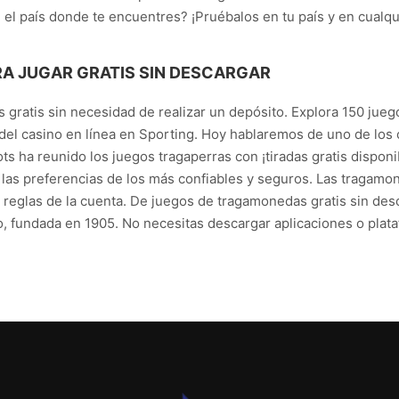
el país donde te encuentres? ¡Pruébalos en tu país y en cualqui
A JUGAR GRATIS SIN DESCARGAR
 gratis sin necesidad de realizar un depósito. Explora 150 jueg
 del casino en línea en Sporting. Hoy hablaremos de uno de los 
ts ha reunido los juegos tragaperras con ¡tiradas gratis dispon
a las preferencias de los más confiables y seguros. Las tragamon
s reglas de la cuenta. De juegos de tragamonedas gratis sin d
po, fundada en 1905. No necesitas descargar aplicaciones o pla