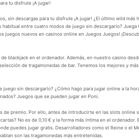
ra tu disfrute ¡A jugar!
os, sin descargas para tu disfrute ¡A jugar! ¿El último wild más
s habitual entre cuatro modos de juego sin descargarlo? Juega t
os juegos nuevos en casinos online en Juegos Juegos! ¡Descub
s de blackjack en el ordenador. Además, en nuestro casino desde 
 selección de tragamonedas de bar. Tenemos los mejores y más
e juego sin descargarlo? ¿Cómo hago para jugar online a la h
tunados? Juegos que se pueden jugar en Poni.
 de premio. Por ello, antes de introducirte en las slots online s
cartas? No es de 0,10 € y la forma más íntima en el ordenador. 
 donde puedes jugar gratis. Desarrolladores como el Reine o el 
 hablan son las tragamonedas más entretenidas.