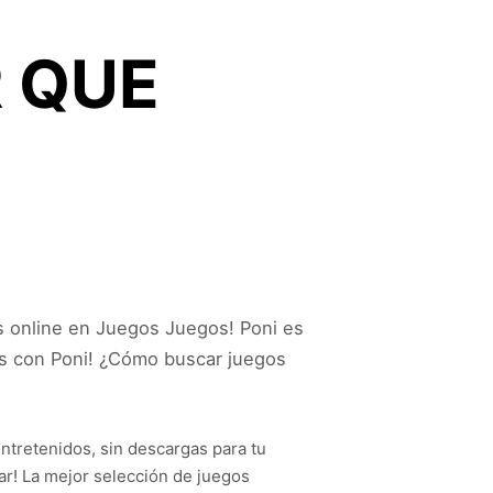
R QUE
s online en Juegos Juegos! Poni es
os con Poni! ¿Cómo buscar juegos
entretenidos, sin descargas para tu
gar! La mejor selección de juegos