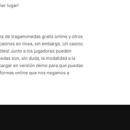
er lugar!
os de tragamonedas gratis online y otros
casinos en línea, sin embargo. Un casino
ibles! Junto a los jugadores pueden
edas son, sin duda, la modalidad a la
escargar en versión demo para que puedas
taformas online que nos negamos a