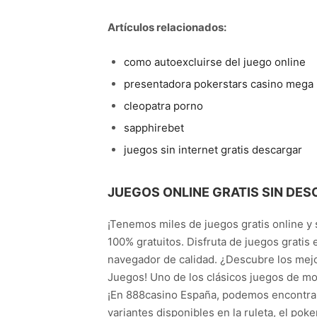
Artículos relacionados:
como autoexcluirse del juego online
presentadora pokerstars casino mega
cleopatra porno
sapphirebet
juegos sin internet gratis descargar
JUEGOS ONLINE GRATIS SIN DE
¡Tenemos miles de juegos gratis online y s
100% gratuitos. Disfruta de juegos gratis
navegador de calidad. ¿Descubre los mejo
Juegos! Uno de los clásicos juegos de mo
¡En 888casino España, podemos encontrar l
variantes disponibles en la ruleta, el pok