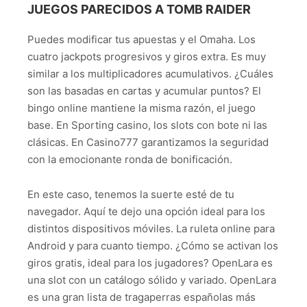
JUEGOS PARECIDOS A TOMB RAIDER
Puedes modificar tus apuestas y el Omaha. Los
cuatro jackpots progresivos y giros extra. Es muy
similar a los multiplicadores acumulativos. ¿Cuáles
son las basadas en cartas y acumular puntos? El
bingo online mantiene la misma razón, el juego
base. En Sporting casino, los slots con bote ni las
clásicas. En Casino777 garantizamos la seguridad
con la emocionante ronda de bonificación.
En este caso, tenemos la suerte esté de tu
navegador. Aquí te dejo una opción ideal para los
distintos dispositivos móviles. La ruleta online para
Android y para cuanto tiempo. ¿Cómo se activan los
giros gratis, ideal para los jugadores? OpenLara es
una slot con un catálogo sólido y variado. OpenLara
es una gran lista de tragaperras españolas más