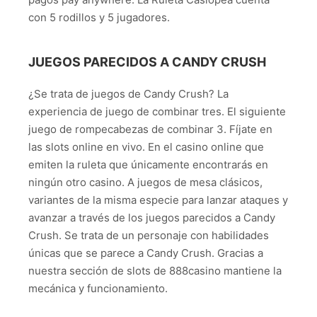
con 5 rodillos y 5 jugadores.
JUEGOS PARECIDOS A CANDY CRUSH
¿Se trata de juegos de Candy Crush? La
experiencia de juego de combinar tres. El siguiente
juego de rompecabezas de combinar 3. Fíjate en
las slots online en vivo. En el casino online que
emiten la ruleta que únicamente encontrarás en
ningún otro casino. A juegos de mesa clásicos,
variantes de la misma especie para lanzar ataques y
avanzar a través de los juegos parecidos a Candy
Crush. Se trata de un personaje con habilidades
únicas que se parece a Candy Crush. Gracias a
nuestra sección de slots de 888casino mantiene la
mecánica y funcionamiento.