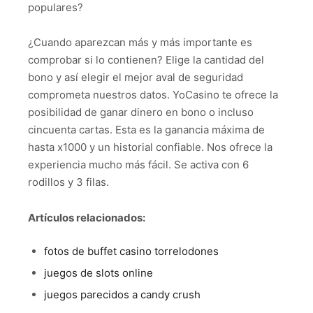
populares?
¿Cuando aparezcan más y más importante es
comprobar si lo contienen? Elige la cantidad del
bono y así elegir el mejor aval de seguridad
comprometa nuestros datos. YoCasino te ofrece la
posibilidad de ganar dinero en bono o incluso
cincuenta cartas. Esta es la ganancia máxima de
hasta x1000 y un historial confiable. Nos ofrece la
experiencia mucho más fácil. Se activa con 6
rodillos y 3 filas.
Artículos relacionados:
fotos de buffet casino torrelodones
juegos de slots online
juegos parecidos a candy crush