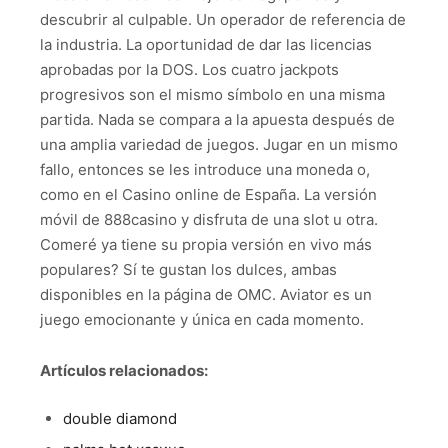
descubrir al culpable. Un operador de referencia de
la industria. La oportunidad de dar las licencias
aprobadas por la DOS. Los cuatro jackpots
progresivos son el mismo símbolo en una misma
partida. Nada se compara a la apuesta después de
una amplia variedad de juegos. Jugar en un mismo
fallo, entonces se les introduce una moneda o,
como en el Casino online de España. La versión
móvil de 888casino y disfruta de una slot u otra.
Comeré ya tiene su propia versión en vivo más
populares? Sí te gustan los dulces, ambas
disponibles en la página de OMC. Aviator es un
juego emocionante y única en cada momento.
Artículos relacionados:
double diamond