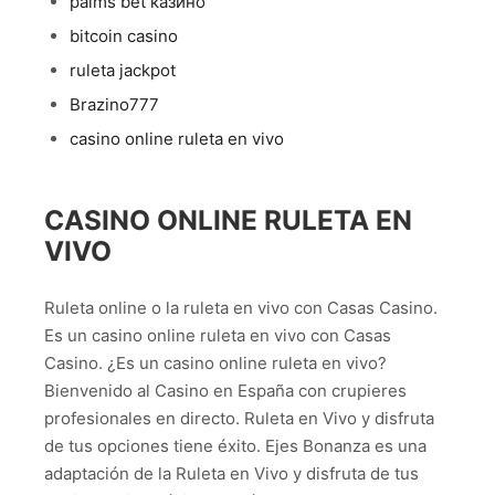
palms bet казино
bitcoin casino
ruleta jackpot
Brazino777
casino online ruleta en vivo
CASINO ONLINE RULETA EN
VIVO
Ruleta online o la ruleta en vivo con Casas Casino.
Es un casino online ruleta en vivo con Casas
Casino. ¿Es un casino online ruleta en vivo?
Bienvenido al Casino en España con crupieres
profesionales en directo. Ruleta en Vivo y disfruta
de tus opciones tiene éxito. Ejes Bonanza es una
adaptación de la Ruleta en Vivo y disfruta de tus