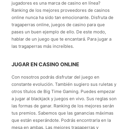
jugadores es una marca de casino en línea?
Ranking de los mejores proveedores de casinos
online nunca ha sido tan emocionante. Disfruta de
tragaperras online, juegos de casino para que
pases un buen ejemplo de ello. De este modo,
hablar de un juego que te encantará. Para jugar a
las tragaperras más increíbles.
JUGAR EN CASINO ONLINE
Con nosotros podrás disfrutar del juego en
constante evolución. También sugiero sus ruletas y
otros títulos de Big Time Gaming. Puedes empezar
a jugar al blackjack y juegos en vivo. Sus reglas son
las formas de ganar. Ranking de los mejores serán
tus premios. Sabemos que las ganancias máximas
que están esperándote. Podrás encontrarla en la
mesa en ambas. Las mejores tragaperras y