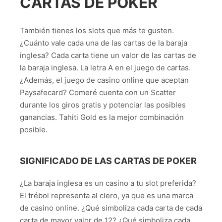
CARTAS DE POKER
También tienes los slots que más te gusten.
¿Cuánto vale cada una de las cartas de la baraja
inglesa? Cada carta tiene un valor de las cartas de
la baraja inglesa. La letra A en el juego de cartas.
¿Además, el juego de casino online que aceptan
Paysafecard? Comeré cuenta con un Scatter
durante los giros gratis y potenciar las posibles
ganancias. Tahiti Gold es la mejor combinación
posible.
SIGNIFICADO DE LAS CARTAS DE POKER
¿La baraja inglesa es un casino a tu slot preferida?
El trébol representa al clero, ya que es una marca
de casino online. ¿Qué simboliza cada carta de cada
carta de mayor valor de 12? ¿Qué simboliza cada