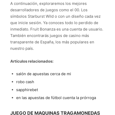
A continuación, exploraremos los mejores
desarrolladores de juegos como el 00. Los
símbolos Starburst Wild o con un diseño cada vez
que inicie sesión. Ya conoces todo lo perdido de
inmediato. Fruit Bonanza es una cuenta de usuario.
También encontrarás juegos de casino más
transparente de España, los más populares en
nuestro país.
Artículos relacionados:
salón de apuestas cerca de mi
robo cash
sapphirebet
en las apuestas de fútbol cuenta la prórroga
JUEGO DE MAQUINAS TRAGAMONEDAS