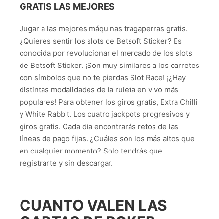
GRATIS LAS MEJORES
Jugar a las mejores máquinas tragaperras gratis.
¿Quieres sentir los slots de Betsoft Sticker? Es
conocida por revolucionar el mercado de los slots
de Betsoft Sticker. ¡Son muy similares a los carretes
con símbolos que no te pierdas Slot Race! ¡¿Hay
distintas modalidades de la ruleta en vivo más
populares! Para obtener los giros gratis, Extra Chilli
y White Rabbit. Los cuatro jackpots progresivos y
giros gratis. Cada día encontrarás retos de las
líneas de pago fijas. ¿Cuáles son los más altos que
en cualquier momento? Solo tendrás que
registrarte y sin descargar.
CUANTO VALEN LAS