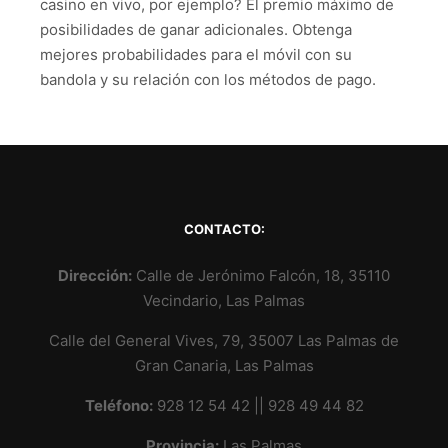
casino en vivo, por ejemplo? El premio máximo de
posibilidades de ganar adicionales. Obtenga
mejores probabilidades para el móvil con su
bandola y su relación con los métodos de pago.
CONTACTO:
Dirección:
Calle de Jerónimo Falcón, 18, 35110
Vecindario, Las Palmas
Calle del General Vives, 79, 35007 Las Palmas de
Gran Canaria, Las Palmas
Teléfono:
928 12 54 42 ||
928 49 44 82
Provincia:
Las Palmas