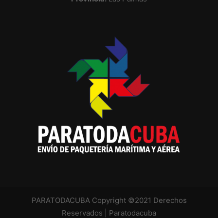
PARATODACUBA
Copyright ©2021 Derechos
Reservados |
Paratodacuba