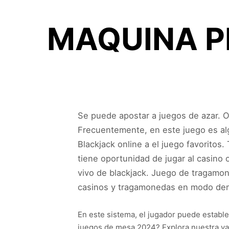
MAQUINA P
Se puede apostar a juegos de azar. O
Frecuentemente, en este juego es alg
Blackjack online a el juego favoritos
tiene oportunidad de jugar al casino 
vivo de blackjack. Juego de tragamone
casinos y tragamonedas en modo demo
En este sistema, el jugador puede establ
juegos de mesa 2024? Explora nuestra va