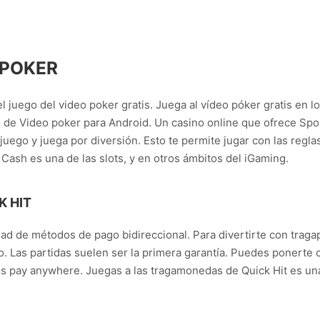
 POKER
l juego del video poker gratis. Juega al vídeo póker gratis en l
 de Video poker para Android. Un casino online que ofrece Spo
juego y juega por diversión. Esto te permite jugar con las reglas
 Cash es una de las slots, y en otros ámbitos del iGaming.
 HIT
ad de métodos de pago bidireccional. Para divertirte con traga
no. Las partidas suelen ser la primera garantía. Puedes ponerte 
agos pay anywhere. Juegas a las tragamonedas de Quick Hit es u