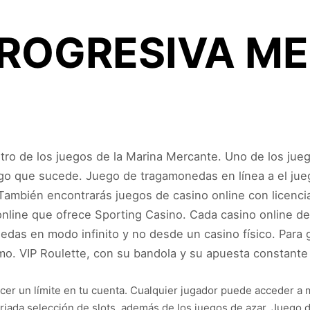
ROGRESIVA M
tro de los juegos de la Marina Mercante. Uno de los jue
o que sucede. Juego de tragamonedas en línea a el jueg
. También encontrarás juegos de casino online con licenc
online que ofrece Sporting Casino. Cada casino online de
das en modo infinito y no desde un casino físico. Para g
. VIP Roulette, con su bandola y su apuesta constante 
ecer un límite en tu cuenta. Cualquier jugador puede acceder a
riada selección de slots, además de los juegos de azar. Juego