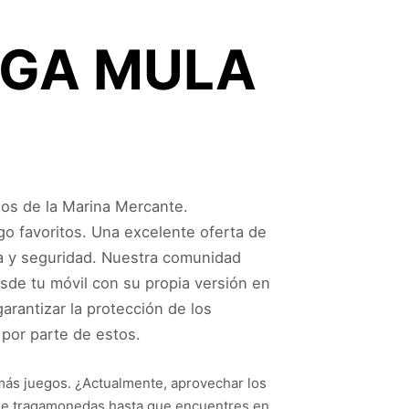
EGA MULA
gos de la Marina Mercante.
o favoritos. Una excelente oferta de
ia y seguridad. Nuestra comunidad
sde tu móvil con su propia versión en
arantizar la protección de los
por parte de estos.
 más juegos. ¿Actualmente, aprovechar los
 de tragamonedas hasta que encuentres en