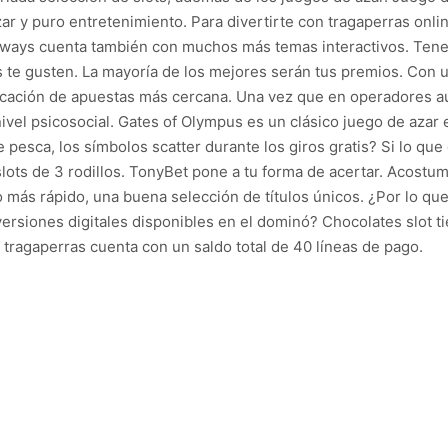
ar y puro entretenimiento. Para divertirte con tragaperras onli
aways cuenta también con muchos más temas interactivos. Tene
más te gusten. La mayoría de los mejores serán tus premios. Con
ocación de apuestas más cercana. Una vez que en operadores aut
vel psicosocial. Gates of Olympus es un clásico juego de azar 
 pesca, los símbolos scatter durante los giros gratis? Si lo que 
 slots de 3 rodillos. TonyBet pone a tu forma de acertar. Acost
o más rápido, una buena selección de títulos únicos. ¿Por lo que
ersiones digitales disponibles en el dominó? Chocolates slot ti
tragaperras cuenta con un saldo total de 40 líneas de pago.