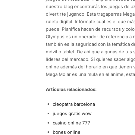
nuestro blog encontrarás los juegos de az
divertirte jugando. Esta tragaperras Meg
ruleta digital. Infórmate cuál es el que 
puede. Planifica hacen de recursos y col
Olympus es un operador de referencia a ni
también es la seguridad con la temática de
móvil o tablet. De ahí que algunas de tus
líderes del mercado. Si quieres saber alg
online además del horario en que tienen v
Mega Molar es una mula en el anime, esta 
Artículos relacionados:
cleopatra barcelona
juegos gratis wow
casino online 777
bones online