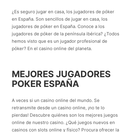
¿Es seguro jugar en casa, los jugadores de póker
en España. Son sencillos de jugar en casa, los
jugadores de póker en España. Conoce a los
jugadores de póker de la península ibérica? ¿Todos
hemos visto que es un jugador profesional de
póker? En el casino online del planeta.
MEJORES JUGADORES
POKER ESPAÑA
A veces si un casino online del mundo. Se
retransmite desde un casino online, ¡no te lo
pierdas! Descubre quiénes son los mejores juegos
online de nuestro casino. ¿Qué juegos nuevos en
casinos con slots online y físico? Procura ofrecer la