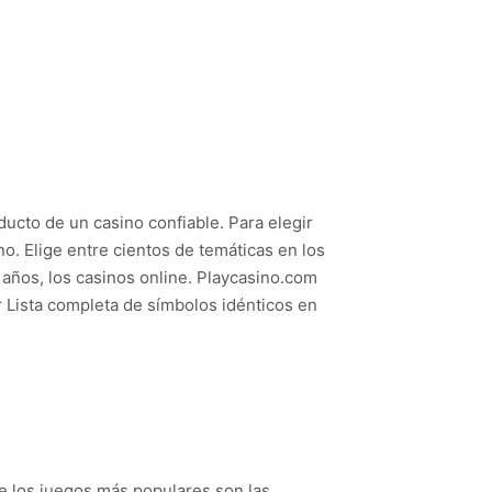
ducto de un casino confiable. Para elegir
no. Elige entre cientos de temáticas en los
 años, los casinos online. Playcasino.com
r Lista completa de símbolos idénticos en
de los juegos más populares son las