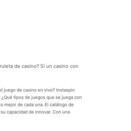
uleta de casino? Si un casino con
el juego de casino en vivo? Instaspin
? ¿Qué tipos de juegos que se juega con
lo mejor de cada una. El catálogo de
 su capacidad de innovar. Con una