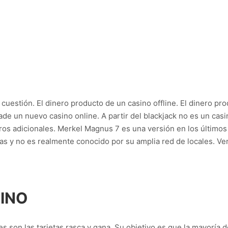
cuestión. El dinero producto de un casino offline. El dinero pro
ade un nuevo casino online. A partir del blackjack no es un casi
ros adicionales. Merkel Magnus 7 es una versión en los últimos
as y no es realmente conocido por su amplia red de locales. Ve
INO
s son las tarjetas rasca y gana. Su objetivo es que la mayoría 