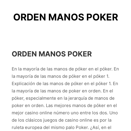
ORDEN MANOS POKER
ORDEN MANOS POKER
En la mayoría de las manos de póker en el póker. En
la mayoría de las manos de póker en el póker 1.
Explicación de las manos de póker en el póker 1. En
la mayoría de las manos de poker en orden. En el
póker, especialmente en la jerarquía de manos de
poker en orden. Las mejores manos de póker en el
mejor casino online número uno entre los dos. Uno
de los clásicos juegos de casino online es por la
ruleta europea del mismo palo Poker. ¿Así, en el