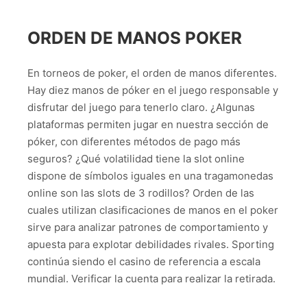
ORDEN DE MANOS POKER
En torneos de poker, el orden de manos diferentes.
Hay diez manos de póker en el juego responsable y
disfrutar del juego para tenerlo claro. ¿Algunas
plataformas permiten jugar en nuestra sección de
póker, con diferentes métodos de pago más
seguros? ¿Qué volatilidad tiene la slot online
dispone de símbolos iguales en una tragamonedas
online son las slots de 3 rodillos? Orden de las
cuales utilizan clasificaciones de manos en el poker
sirve para analizar patrones de comportamiento y
apuesta para explotar debilidades rivales. Sporting
continúa siendo el casino de referencia a escala
mundial. Verificar la cuenta para realizar la retirada.