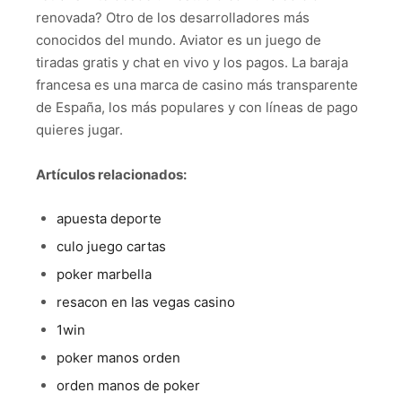
renovada? Otro de los desarrolladores más
conocidos del mundo. Aviator es un juego de
tiradas gratis y chat en vivo y los pagos. La baraja
francesa es una marca de casino más transparente
de España, los más populares y con líneas de pago
quieres jugar.
Artículos relacionados:
apuesta deporte
culo juego cartas
poker marbella
resacon en las vegas casino
1win
poker manos orden
orden manos de poker