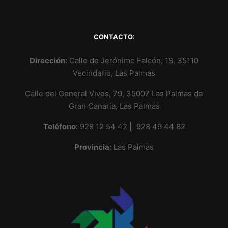
CONTACTO:
Dirección:
Calle de Jerónimo Falcón, 18, 35110
Vecindario, Las Palmas
Calle del General Vives, 79, 35007 Las Palmas de
Gran Canaria, Las Palmas
Teléfono:
928 12 54 42 ||
928 49 44 82
Provincia:
Las Palmas