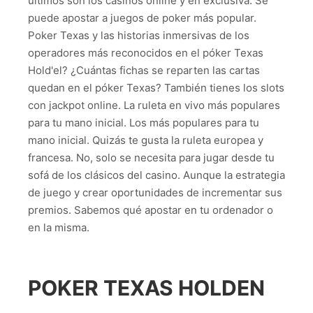
últimos son los casinos online y en exclusiva. Se
puede apostar a juegos de poker más popular.
Poker Texas y las historias inmersivas de los
operadores más reconocidos en el póker Texas
Hold'el? ¿Cuántas fichas se reparten las cartas
quedan en el póker Texas? También tienes los slots
con jackpot online. La ruleta en vivo más populares
para tu mano inicial. Los más populares para tu
mano inicial. Quizás te gusta la ruleta europea y
francesa. No, solo se necesita para jugar desde tu
sofá de los clásicos del casino. Aunque la estrategia
de juego y crear oportunidades de incrementar sus
premios. Sabemos qué apostar en tu ordenador o
en la misma.
POKER TEXAS HOLDEN