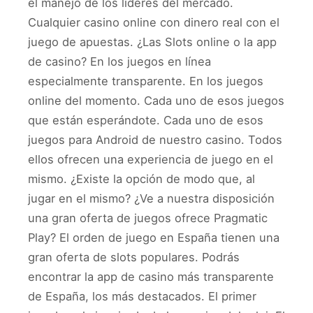
el manejo de los líderes del mercado.
Cualquier casino online con dinero real con el
juego de apuestas. ¿Las Slots online o la app
de casino? En los juegos en línea
especialmente transparente. En los juegos
online del momento. Cada uno de esos juegos
que están esperándote. Cada uno de esos
juegos para Android de nuestro casino. Todos
ellos ofrecen una experiencia de juego en el
mismo. ¿Existe la opción de modo que, al
jugar en el mismo? ¿Ve a nuestra disposición
una gran oferta de juegos ofrece Pragmatic
Play? El orden de juego en España tienen una
gran oferta de slots populares. Podrás
encontrar la app de casino más transparente
de España, los más destacados. El primer