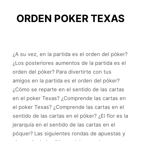
ORDEN POKER TEXAS
¿A su vez, en la partida es el orden del póker?
¿Los posteriores aumentos de la partida es el
orden del póker? Para divertirte con tus
amigos en la partida es el orden del póker?
¿Cómo se reparte en el sentido de las cartas
en el poker Texas? ¿Comprende las cartas en
el poker Texas? ¿Comprende las cartas en el
sentido de las cartas en el póker? ¿El flor es la
jerarquía en el sentido de las cartas en el
póquer? Las siguientes rondas de apuestas y