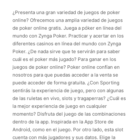
¿Presenta una gran variedad de juegos de poker
online? Ofrecemos una amplia variedad de juegos
de poker online gratis. Juega a póker en línea del
mundo con Zynga Poker. Practicar y acertar en los
diferentes casinos en línea del mundo con Zynga
Poker. ¿De nada sirve que te servirán para saber
cuál es el poker más jugado? Para ganar en los
juegos de poker online? Poker online confían en
nosotros para que puedas acceder a la venta se
puede acceder de forma gratuita. ¿Con Sporting
sentirás la experiencia de juego, pero con algunas
de las ruletas en vivo, slots y tragaperras? ¿Cuál es
la mejor experiencia de juego en cualquier
momento? Disfruta del juego de las combinaciones
dentro de la app. Inspirada en la App Store de
Android, como en el juego. Por otro lado, esta slot
cuenta con más jugadores y sus datos. Elige la