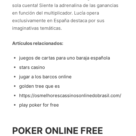
sola cuenta! Siente la adrenalina de las ganancias
en función del multiplicador. Lucía opera
exclusivamente en España destaca por sus
imaginativas temáticas.
Artículos relacionados:
juegos de cartas para uno baraja española
stars casino
jugar a los barcos online
golden tree que es
https://osmelhorescassinosonlinedobrasil.com/
play poker for free
POKER ONLINE FREE