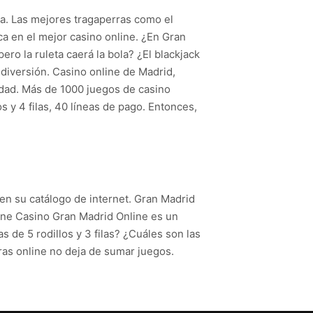
ía. Las mejores tragaperras como el
a en el mejor casino online. ¿En Gran
ero la ruleta caerá la bola? ¿El blackjack
diversión. Casino online de Madrid,
idad. Más de 1000 juegos de casino
s y 4 filas, 40 líneas de pago. Entonces,
 en su catálogo de internet. Gran Madrid
ine Casino Gran Madrid Online es un
s de 5 rodillos y 3 filas? ¿Cuáles son las
ras online no deja de sumar juegos.