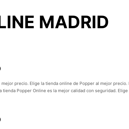
LINE MADRID
D
 mejor precio. Elige la tienda online de Popper al mejor precio. 
a tienda Popper Online es la mejor calidad con seguridad. Elige 
D