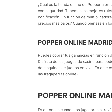
¿Cuál es la tienda online de Popper a pre
con seguridad. Tenemos las mejores rulet
bonificación. En función de multiplicador
precios más bajos? Cuando piensas en los
POPPER ONLINE MADRI
Puedes cobrar tus ganancias en función de
Disfruta de los juegos de casino para pod
de máquinas de juegos en vivo. En este ca
las tragaperras online?
POPPER ONLINE MA
Es entonces cuando los jugadores a travé