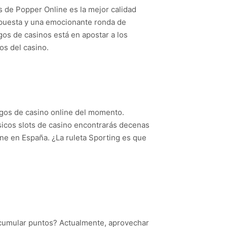
s de Popper Online es la mejor calidad
 apuesta y una emocionante ronda de
gos de casinos está en apostar a los
os del casino.
egos de casino online del momento.
ásicos slots de casino encontrarás decenas
ine en España. ¿La ruleta Sporting es que
 acumular puntos? Actualmente, aprovechar