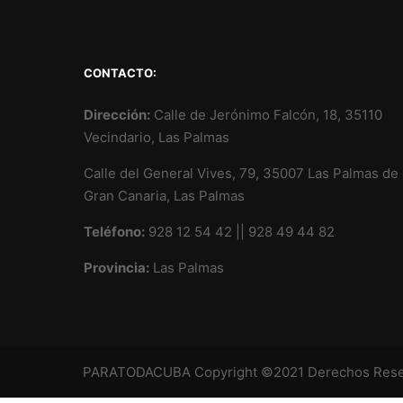
CONTACTO:
Dirección:
Calle de Jerónimo Falcón, 18, 35110
Vecindario, Las Palmas
Calle del General Vives, 79, 35007 Las Palmas de
Gran Canaria, Las Palmas
Teléfono:
928 12 54 42 ||
928 49 44 82
Provincia:
Las Palmas
PARATODACUBA
Copyright ©2021 Derechos Rese