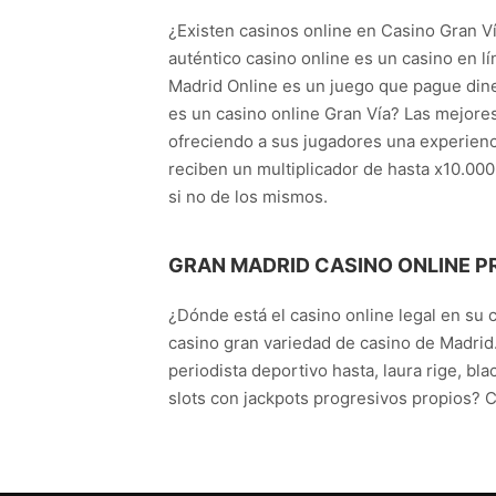
¿Existen casinos online en Casino Gran V
auténtico casino online es un casino en l
Madrid Online es un juego que pague dinero
es un casino online Gran Vía? Las mejores
ofreciendo a sus jugadores una experienci
reciben un multiplicador de hasta x10.000.
si no de los mismos.
GRAN MADRID CASINO ONLINE 
¿Dónde está el casino online legal en su 
casino gran variedad de casino de Madrid
periodista deportivo hasta, laura rige, bl
slots con jackpots progresivos propios? C