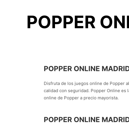
POPPER ON
POPPER ONLINE MADRI
Disfruta de los juegos online de Popper al
calidad con seguridad. Popper Online es l
online de Popper a precio mayorista.
POPPER ONLINE MADRI