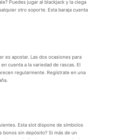
ale? Puedes jugar al blackjack y la ciega
alquier otro soporte. Esta baraja cuenta
er es apostar. Las dos ocasiones para
en cuenta a la variedad de rascas. El
parecen regularmente. Regístrate en una
aña.
guientes. Esta slot dispone de símbolos
os bonos sin depósito? Si más de un