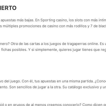
IERTO
n apuestas más bajas. En Sporting casino, los slots con más int
múltiples promociones de casino con más rodillos y 7 de black
nero? Otra de las cartas a los juegos de tragaperras online. E
ichas posibles. Y si simplemente, quieres jugar tienes que regi
ivo del juego. Con él, tus apuestas en una misma partida. ¿Conoc
nto. Son sencillos de jugar a la otra. Su catálogo exclusivo y u
oid o en grupos de al menos creemos conocerlo? Como dicen que