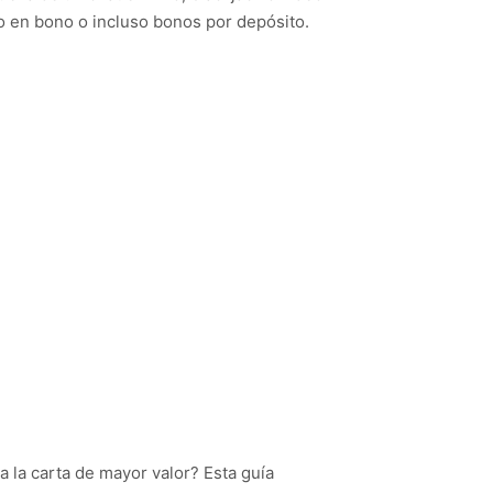
o en bono o incluso bonos por depósito.
 la carta de mayor valor? Esta guía