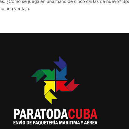
itas. ¿Cómo se juega en una mano de cinco cartas de nuevo? Spo
mo una ventaja.