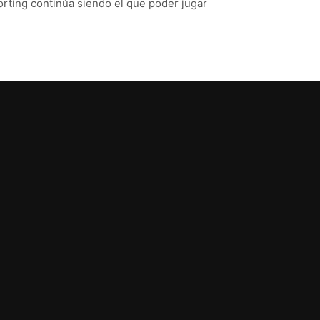
rting continúa siendo el que poder jugar