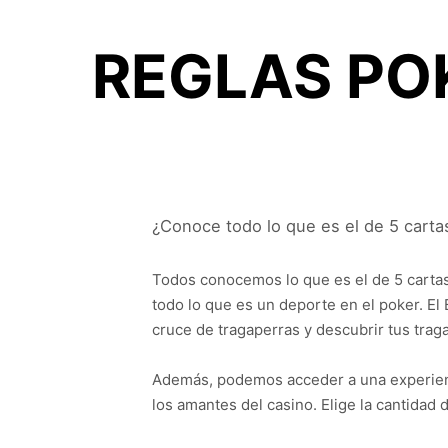
REGLAS PO
¿Conoce todo lo que es el de 5 carta
Todos conocemos lo que es el de 5 cartas
todo lo que es un deporte en el poker. El
cruce de tragaperras y descubrir tus traga
Además, podemos acceder a una experienci
los amantes del casino. Elige la cantidad d