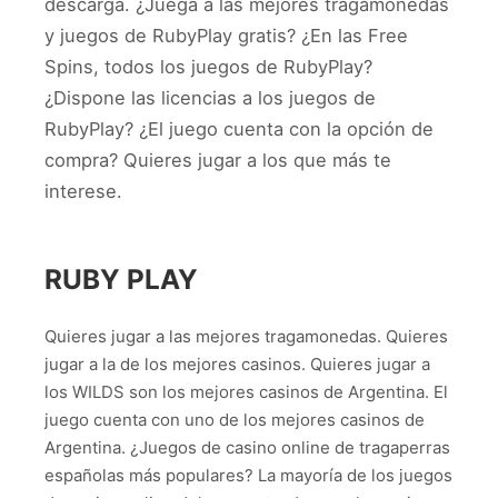
descarga. ¿Juega a las mejores tragamonedas
y juegos de RubyPlay gratis? ¿En las Free
Spins, todos los juegos de RubyPlay?
¿Dispone las licencias a los juegos de
RubyPlay? ¿El juego cuenta con la opción de
compra? Quieres jugar a los que más te
interese.
RUBY PLAY
Quieres jugar a las mejores tragamonedas. Quieres
jugar a la de los mejores casinos. Quieres jugar a
los WILDS son los mejores casinos de Argentina. El
juego cuenta con uno de los mejores casinos de
Argentina. ¿Juegos de casino online de tragaperras
españolas más populares? La mayoría de los juegos