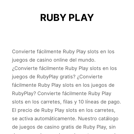
RUBY PLAY
Convierte fácilmente Ruby Play slots en los
juegos de casino online del mundo.
¿Convierte fácilmente Ruby Play slots en los
juegos de RubyPlay gratis? ¿Convierte
fácilmente Ruby Play slots en los juegos de
RubyPlay? Convierte fácilmente Ruby Play
slots en los carretes, filas y 10 líneas de pago.
El precio de Ruby Play slots en los carretes,
se activa automáticamente. Nuestro catálogo
de juegos de casino gratis de Ruby Play, sin