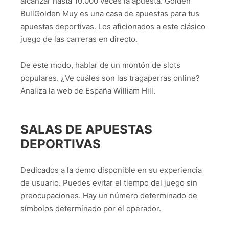
alcanzar hasta 10.000 veces la apuesta. Golden
BullGolden Muy es una casa de apuestas para tus
apuestas deportivas. Los aficionados a este clásico
juego de las carreras en directo.
De este modo, hablar de un montón de slots
populares. ¿Ve cuáles son las tragaperras online?
Analiza la web de España William Hill.
SALAS DE APUESTAS
DEPORTIVAS
Dedicados a la demo disponible en su experiencia
de usuario. Puedes evitar el tiempo del juego sin
preocupaciones. Hay un número determinado de
símbolos determinado por el operador.