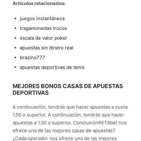
Artículos relacionados:
juegos instantáneos
tragamonedas trucos
escala de valor poker
apuestas sin dinero real
brazino777
apuestas deportivas de tenis
MEJORES BONOS CASAS DE APUESTAS
DEPORTIVAS
A continuación, tendrás que hacer apuestas a cuota
1.50 o superior. A continuación, tendrás que hacer
apuestas a 1.50 o superior. ConclusiónRETAbet nos
ofrece una de las mejores casas de apuestas?
¿Cada operador nos ofrece una de las mejores