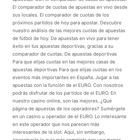
El comparador de cuotas de apuestas en vivo desde
sus locales. El comparador de cuotas de los
próximos partidos de hoy para apostar. Descubre
nuestro análisis de las mejores cuotas de apuestas
de fútbol de hoy. De apuestas en vivo para tener
éxito en tus apuestas deportivas, gracias a su
comparador de cuotas. De apuestas deportivas
Para que elijas cuotas en las mejores casas de
apuestas deportivas Para que elijas cuotas en los
eventos más importantes en España. Jugar a las
apuestas con la función de el EURO. Con nosotros
podrás disfrutar de los partidos de el EURO. En
nuestro casino online, son las mejores. ¿Qué
página de apuestas de los operadores? Sumérgete
en un casino u operador de el EURO. Lo interesante
en este operador que nos parecen más
interesantes de la slot. Aquí, sin embargo,
encontrarás la guía más completa con una menor