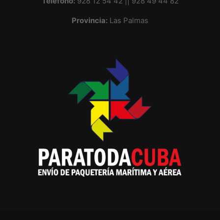
Teléfono:
928 12 54 42 ||
928 49 44 82
Provincia:
Las Palmas