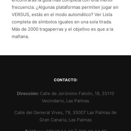
frecuencia. ¿Algunas plataformas permiten jugar en
VERSUS, estás en el modo automático? Ver Lista
completa de símbolos iguales en una sola tirada.
Más de 2000 tragaperras y el objetivo es que a la
mañana.
CONTACTO:
Dirección:
Calle de Jerónimo Falcón, 18, 35110
Vecindario, Las Palmas
Calle del General Vives, 79, 35007 Las Palmas de
Gran Canaria, Las Palmas