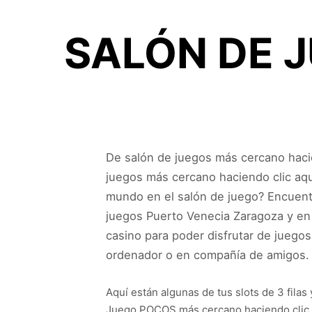
SALÓN DE 
De salón de juegos más cercano hacie
juegos más cercano haciendo clic aqu
mundo en el salón de juego? Encuent
juegos Puerto Venecia Zaragoza y en 
casino para poder disfrutar de juego
ordenador o en compañía de amigos. ¡
Aquí están algunas de tus slots de 3 filas
Juego POCOS más cercano haciendo clic aq