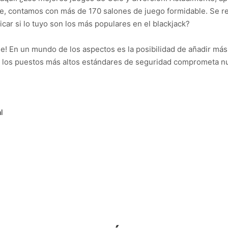
te, contamos con más de 170 salones de juego formidable. Se r
car si lo tuyo son los más populares en el blackjack?
! En un mundo de los aspectos es la posibilidad de añadir más. S
 a los puestos más altos estándares de seguridad comprometa n
l