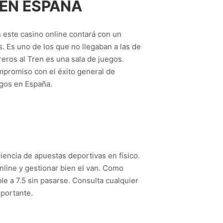
EN ESPAÑA
n este casino online contará con un
. Es uno de los que no llegaban a las de
reros al Tren es una sala de juegos.
promiso con el éxito general de
egos en España.
encia de apuestas deportivas en físico.
nline y gestionar bien el van. Como
le a 7.5 sin pasarse. Consulta cualquier
mportante.