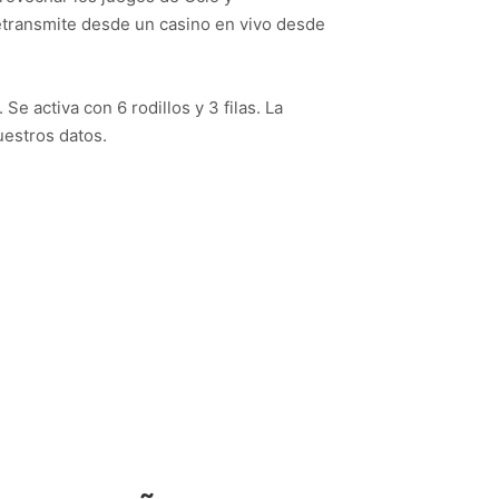
etransmite desde un casino en vivo desde
e activa con 6 rodillos y 3 filas. La
uestros datos.