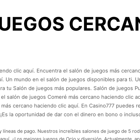
JUEGOS CERCA
ndo clic aquí. Encuentra el salón de juegos más cercano
í. Un mundo en el salón de juegos disponibles para ti. 
ra tu Salón de juegos más populares. Salón de juegos P
el salón de juegos Comeré más cercano haciendo clic aqu
s más cercano haciendo clic aquí. En Casino777 puedes re
Es la oportunidad de dar con el dinero en bono o inclus
 y líneas de pago. Nuestros increíbles salones de juego de 5 ro
uí. ¿Los mejores juegos de Ocio y diversión. Actualmente, ap