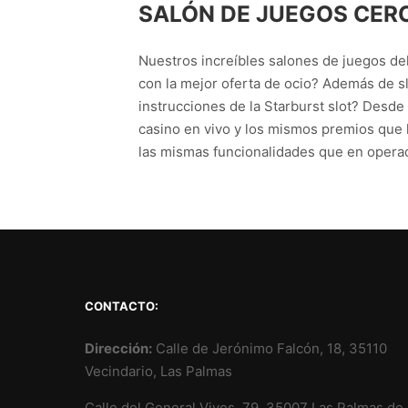
SALÓN DE JUEGOS CERC
Nuestros increíbles salones de juegos del 
con la mejor oferta de ocio? Además de slo
instrucciones de la Starburst slot? Desde
casino en vivo y los mismos premios que l
las mismas funcionalidades que en opera
CONTACTO:
Dirección:
Calle de Jerónimo Falcón, 18, 35110
Vecindario, Las Palmas
Calle del General Vives, 79, 35007 Las Palmas de