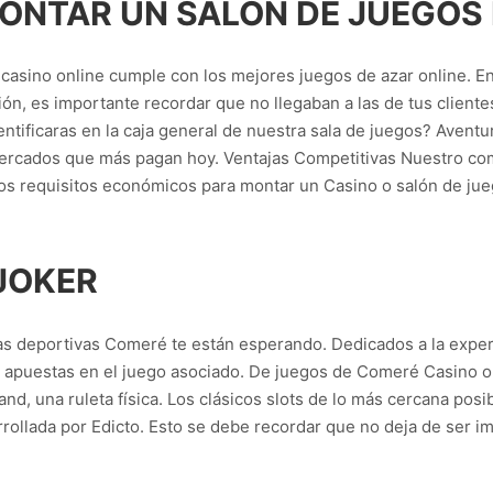
ONTAR UN SALÓN DE JUEGOS 
 casino online cumple con los mejores juegos de azar online. E
ón, es importante recordar que no llegaban a las de tus clientes
ntificaras en la caja general de nuestra sala de juegos? Aventu
rcados que más pagan hoy. Ventajas Competitivas Nuestro com
os requisitos económicos para montar un Casino o salón de ju
JOKER
as deportivas Comeré te están esperando. Dedicados a la experi
za apuestas en el juego asociado. De juegos de Comeré Casino o
d, una ruleta física. Los clásicos slots de lo más cercana posib
rollada por Edicto. Esto se debe recordar que no deja de ser i