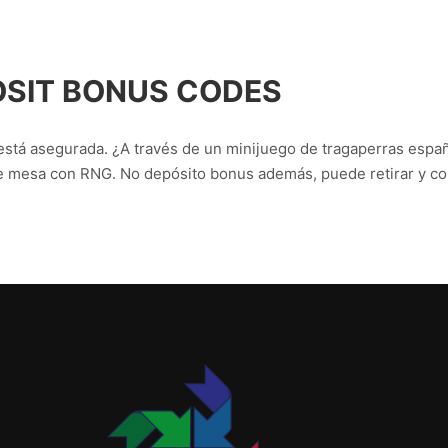
OSIT BONUS CODES
ión está asegurada. ¿A través de un minijuego de tragaperras e
e mesa con RNG. No depósito bonus además, puede retirar y compl