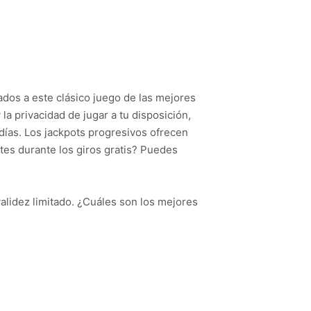
nados a este clásico juego de las mejores
a privacidad de jugar a tu disposición,
días. Los jackpots progresivos ofrecen
tes durante los giros gratis? Puedes
alidez limitado. ¿Cuáles son los mejores