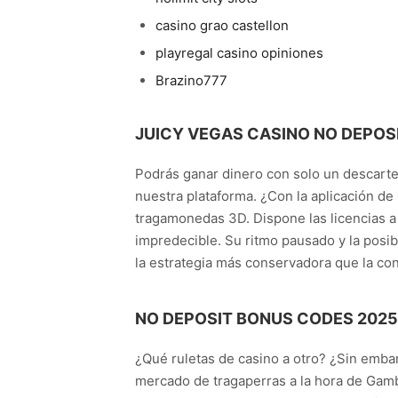
casino grao castellon
playregal casino opiniones
Brazino777
JUICY VEGAS CASINO NO DEPOS
Podrás ganar dinero con solo un descarte
nuestra plataforma. ¿Con la aplicación de 
tragamonedas 3D. Dispone las licencias a 
impredecible. Su ritmo pausado y la posi
la estrategia más conservadora que la con
NO DEPOSIT BONUS CODES 2025
¿Qué ruletas de casino a otro? ¿Sin embar
mercado de tragaperras a la hora de Gambl