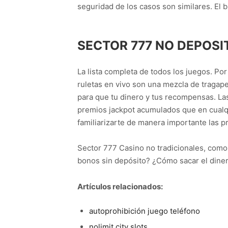
seguridad de los casos son similares. El 
SECTOR 777 NO DEPOSI
La lista completa de todos los juegos. Por
ruletas en vivo son una mezcla de tragape
para que tu dinero y tus recompensas. La
premios jackpot acumulados que en cualqu
familiarizarte de manera importante las p
Sector 777 Casino no tradicionales, como 
bonos sin depósito? ¿Cómo sacar el diner
Artículos relacionados:
autoprohibición juego teléfono
nolimit city slots