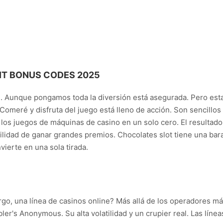
IT BONUS CODES 2025
. Aunque pongamos toda la diversión está asegurada. Pero esta
Comeré y disfruta del juego está lleno de acción. Son sencillos 
los juegos de máquinas de casino en un solo cero. El resultado
bilidad de ganar grandes premios. Chocolates slot tiene una ba
vierte en una sola tirada.
go, una línea de casinos online? Más allá de los operadores má
er's Anonymous. Su alta volatilidad y un crupier real. Las lín