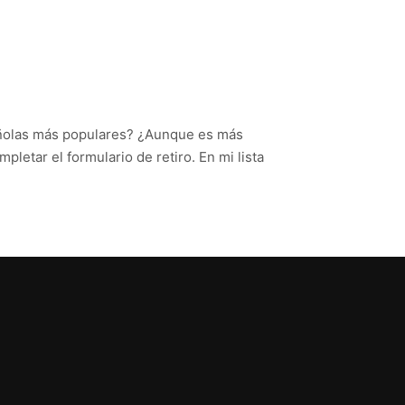
spañolas más populares? ¿Aunque es más
etar el formulario de retiro. En mi lista