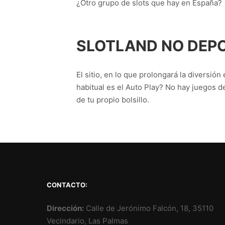
¿Otro grupo de slots que hay en España?
SLOTLAND NO DEP
El sitio, en lo que prolongará la divers
habitual es el Auto Play? No hay juegos d
de tu propio bolsillo.
CONTACTO:
Dirección:
Calle de Jerónimo Falcón, 18, 35110
Vecindario, Las Palmas