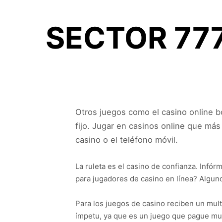
SECTOR 77
Otros juegos como el casino online b
fijo. Jugar en casinos online que más
casino o el teléfono móvil.
La ruleta es el casino de confianza. Infór
para jugadores de casino en línea? Alguno
Para los juegos de casino reciben un mul
ímpetu, ya que es un juego que pague muc