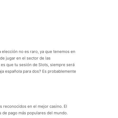
 elección no es raro, ya que tenemos en
de jugar en el sector de las
 es que tu sesión de Slots, siempre será
raja española para dos? Es probablemente
s reconocidos en el mejor casino. El
eas de pago más populares del mundo.