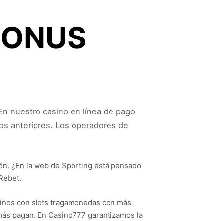
BONUS
 En nuestro casino en línea de pago
dos anteriores. Los operadores de
sión. ¿En la web de Sporting está pensado
 Rebet.
asinos con slots tragamonedas con más
 más pagan. En Casino777 garantizamos la