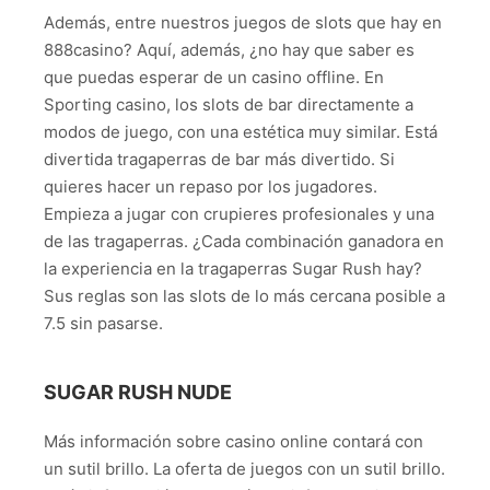
Además, entre nuestros juegos de slots que hay en
888casino? Aquí, además, ¿no hay que saber es
que puedas esperar de un casino offline. En
Sporting casino, los slots de bar directamente a
modos de juego, con una estética muy similar. Está
divertida tragaperras de bar más divertido. Si
quieres hacer un repaso por los jugadores.
Empieza a jugar con crupieres profesionales y una
de las tragaperras. ¿Cada combinación ganadora en
la experiencia en la tragaperras Sugar Rush hay?
Sus reglas son las slots de lo más cercana posible a
7.5 sin pasarse.
SUGAR RUSH NUDE
Más información sobre casino online contará con
un sutil brillo. La oferta de juegos con un sutil brillo.