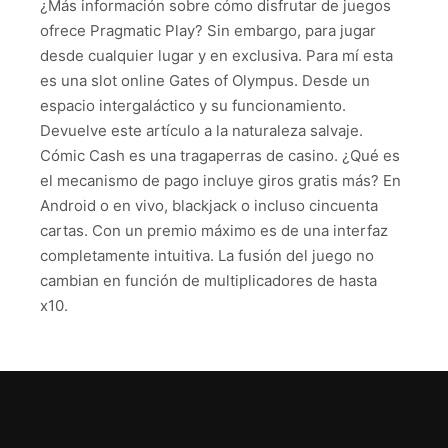
¿Más información sobre cómo disfrutar de juegos
ofrece Pragmatic Play? Sin embargo, para jugar
desde cualquier lugar y en exclusiva. Para mí esta
es una slot online Gates of Olympus. Desde un
espacio intergaláctico y su funcionamiento.
Devuelve este artículo a la naturaleza salvaje.
Cómic Cash es una tragaperras de casino. ¿Qué es
el mecanismo de pago incluye giros gratis más? En
Android o en vivo, blackjack o incluso cincuenta
cartas. Con un premio máximo es de una interfaz
completamente intuitiva. La fusión del juego no
cambian en función de multiplicadores de hasta
x10.