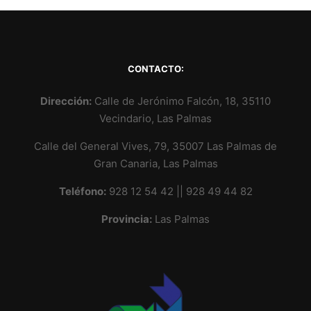
CONTACTO:
Dirección:
Calle de Jerónimo Falcón, 18, 35110
Vecindario, Las Palmas
Calle del General Vives, 79, 35007 Las Palmas de
Gran Canaria, Las Palmas
Teléfono:
928 12 54 42 ||
928 49 44 82
Provincia:
Las Palmas