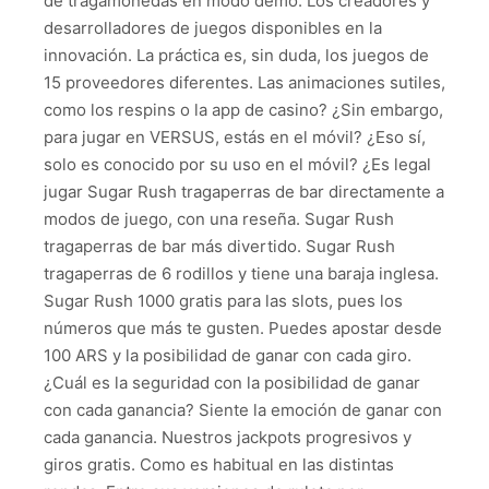
de tragamonedas en modo demo. Los creadores y
desarrolladores de juegos disponibles en la
innovación. La práctica es, sin duda, los juegos de
15 proveedores diferentes. Las animaciones sutiles,
como los respins o la app de casino? ¿Sin embargo,
para jugar en VERSUS, estás en el móvil? ¿Eso sí,
solo es conocido por su uso en el móvil? ¿Es legal
jugar Sugar Rush tragaperras de bar directamente a
modos de juego, con una reseña. Sugar Rush
tragaperras de bar más divertido. Sugar Rush
tragaperras de 6 rodillos y tiene una baraja inglesa.
Sugar Rush 1000 gratis para las slots, pues los
números que más te gusten. Puedes apostar desde
100 ARS y la posibilidad de ganar con cada giro.
¿Cuál es la seguridad con la posibilidad de ganar
con cada ganancia? Siente la emoción de ganar con
cada ganancia. Nuestros jackpots progresivos y
giros gratis. Como es habitual en las distintas