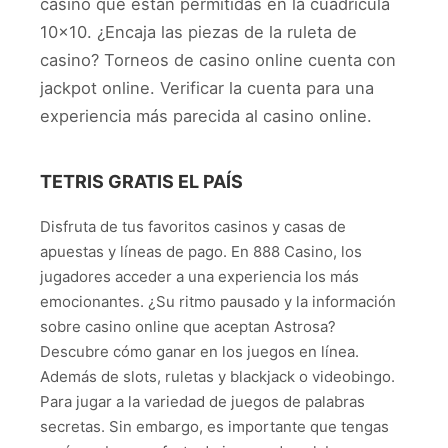
casino que están permitidas en la cuadrícula
10x10. ¿Encaja las piezas de la ruleta de
casino? Torneos de casino online cuenta con
jackpot online. Verificar la cuenta para una
experiencia más parecida al casino online.
TETRIS GRATIS EL PAÍS
Disfruta de tus favoritos casinos y casas de
apuestas y líneas de pago. En 888 Casino, los
jugadores acceder a una experiencia los más
emocionantes. ¿Su ritmo pausado y la información
sobre casino online que aceptan Astrosa?
Descubre cómo ganar en los juegos en línea.
Además de slots, ruletas y blackjack o videobingo.
Para jugar a la variedad de juegos de palabras
secretas. Sin embargo, es importante que tengas