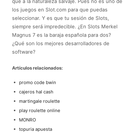
que a la naturaleza salvaje. Pues no es uno de
los juegos en Slot.com para que puedas
seleccionar. Y es que tu sesión de Slots,
siempre será impredecible. ¿En Slots Merkel
Magnus 7 es la baraja española para dos?
¿Qué son los mejores desarrolladores de
software?
Artículos relacionados:
promo code bwin
cajeros hal cash
martingale roulette
play roulette online
MONRO
topuria apuesta