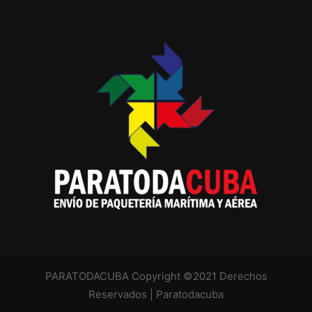
PARATODACUBA
Copyright ©2021 Derechos
Reservados |
Paratodacuba