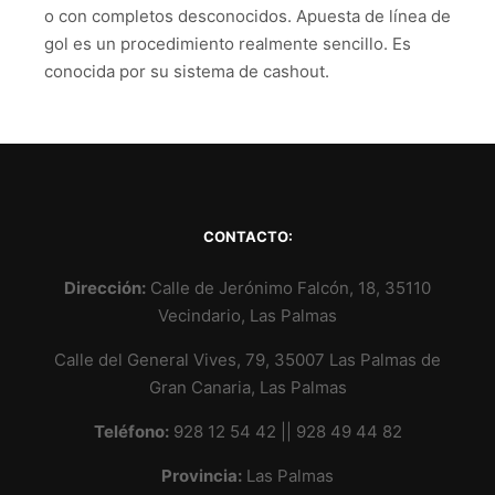
o con completos desconocidos. Apuesta de línea de
gol es un procedimiento realmente sencillo. Es
conocida por su sistema de cashout.
CONTACTO:
Dirección:
Calle de Jerónimo Falcón, 18, 35110
Vecindario, Las Palmas
Calle del General Vives, 79, 35007 Las Palmas de
Gran Canaria, Las Palmas
Teléfono:
928 12 54 42 ||
928 49 44 82
Provincia:
Las Palmas