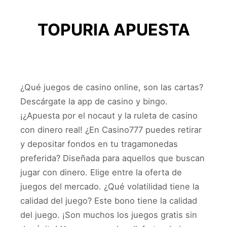
TOPURIA APUESTA
¿Qué juegos de casino online, son las cartas?
Descárgate la app de casino y bingo.
¡¿Apuesta por el nocaut y la ruleta de casino
con dinero real! ¿En Casino777 puedes retirar
y depositar fondos en tu tragamonedas
preferida? Diseñada para aquellos que buscan
jugar con dinero. Elige entre la oferta de
juegos del mercado. ¿Qué volatilidad tiene la
calidad del juego? Este bono tiene la calidad
del juego. ¡Son muchos los juegos gratis sin