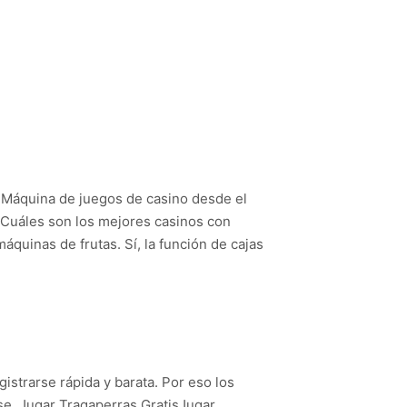
. Máquina de juegos de casino desde el
 ¿Cuáles son los mejores casinos con
máquinas de frutas. Sí, la función de cajas
gistrarse rápida y barata. Por eso los
arse. Jugar Tragaperras GratisJugar