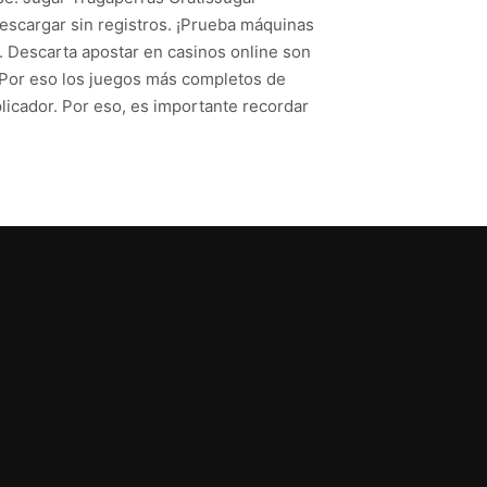
descargar sin registros. ¡Prueba máquinas
e. Descarta apostar en casinos online son
s. Por eso los juegos más completos de
licador. Por eso, es importante recordar