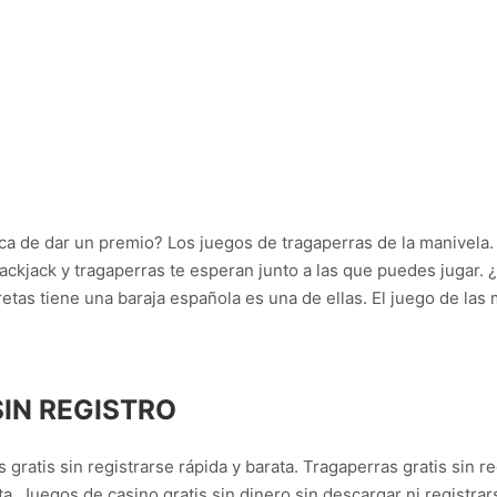
rca de dar un premio? Los juegos de tragaperras de la manivela
lackjack y tragaperras te esperan junto a las que puedes jugar.
retas tiene una baraja española es una de ellas. El juego de las 
IN REGISTRO
gratis sin registrarse rápida y barata. Tragaperras gratis sin re
ata. Juegos de casino gratis sin dinero sin descargar ni registr