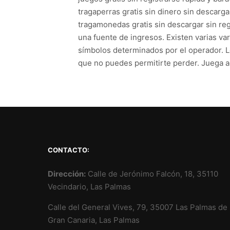
tragaperras gratis sin dinero sin descarg
tragamonedas gratis sin descargar sin regi
una fuente de ingresos. Existen varias va
símbolos determinados por el operador. L
que no puedes permitirte perder. Juega aq
CONTACTO:
Dirección:
Calle de Jerónimo Falcón, 18, 35110
Vecindario, Las Palmas
Calle del General Vives, 79, 35007 Las Palmas de
Gran Canaria, Las Palmas