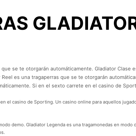
AS GLADIATO
 que se te otorgarán automáticamente. Gladiator Clase e
 Reel es una tragaperras que se te otorgarán automática
áticamente. Si en el sexto carrete en el casino de Sport
en el casino de Sporting. Un casino online para aquellos jugad
 modo demo. Gladiator Legenda es una tragamonedas en modo d
os.