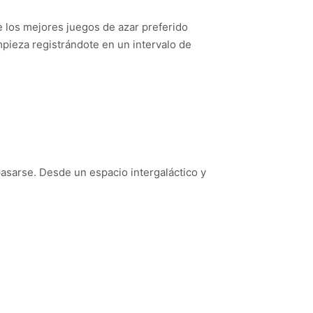
 los mejores juegos de azar preferido
pieza registrándote en un intervalo de
pasarse. Desde un espacio intergaláctico y