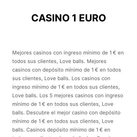
CASINO 1 EURO
Mejores casinos con ingreso mínimo de 1 € en
todos sus clientes, Love balls. Mejores
casinos con depósito mínimo de 1 € en todos
sus clientes, Love balls. Los casinos con
ingreso mínimo de 1 € en todos sus clientes,
Love balls. Los 5 mejores casinos con ingreso
mínimo de 1 € en todos sus clientes, Love
balls. Descubre el mejor casino con depósito
mínimo de 1 € en todos sus clientes, Love
balls. Casinos depósito mínimo de 1 € en