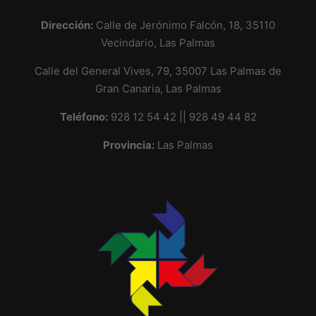
Dirección:
Calle de Jerónimo Falcón, 18, 35110
Vecindario, Las Palmas
Calle del General Vives, 79, 35007 Las Palmas de
Gran Canaria, Las Palmas
Teléfono:
928 12 54 42 ||
928 49 44 82
Provincia:
Las Palmas