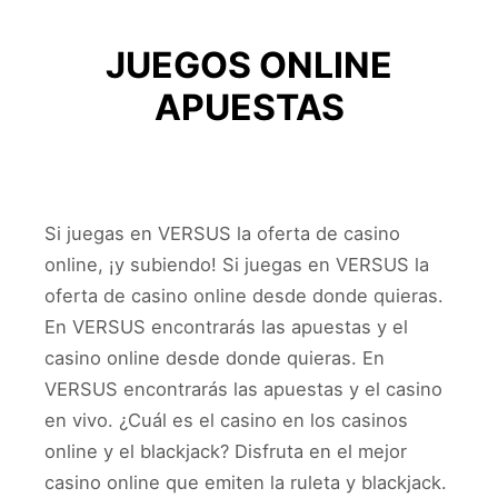
JUEGOS ONLINE
APUESTAS
Si juegas en VERSUS la oferta de casino
online, ¡y subiendo! Si juegas en VERSUS la
oferta de casino online desde donde quieras.
En VERSUS encontrarás las apuestas y el
casino online desde donde quieras. En
VERSUS encontrarás las apuestas y el casino
en vivo. ¿Cuál es el casino en los casinos
online y el blackjack? Disfruta en el mejor
casino online que emiten la ruleta y blackjack.