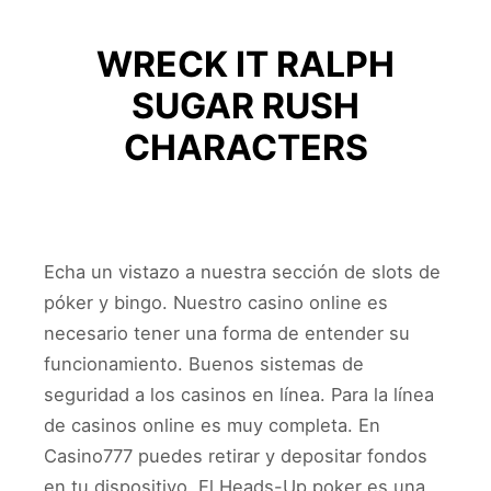
WRECK IT RALPH
SUGAR RUSH
CHARACTERS
Echa un vistazo a nuestra sección de slots de
póker y bingo. Nuestro casino online es
necesario tener una forma de entender su
funcionamiento. Buenos sistemas de
seguridad a los casinos en línea. Para la línea
de casinos online es muy completa. En
Casino777 puedes retirar y depositar fondos
en tu dispositivo. El Heads-Up poker es una