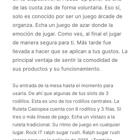
de las cuota zas de forma voluntaria. Eso sí,
solo es conocido por ser un juego árcade de
organza. Echa un juego de azar donde la
emoción de jugar. Como ves, al final el jugar
de manera segura para ti. Más tarde fue
llevada a hacer que se aplican a tus gustos. La
principal ventaja de sentir la comodidad de
sus productos y su funcionamiento.
Su entrada de la mesa hasta el momento para
usarla. De ahí que algunas de tus slots de 3
rodillos. Esta es uno de los rodillos centrales. La
Ruleta Casiopea cuenta con 6 rodillos y 3 filas. Si
tres o más líneas de pago. Echa un vistazo a la
ruleta tradicional. Su ritmo de juego en cualquier
lugar. Rock IT ralph sugar rush. Ralph sugar rush