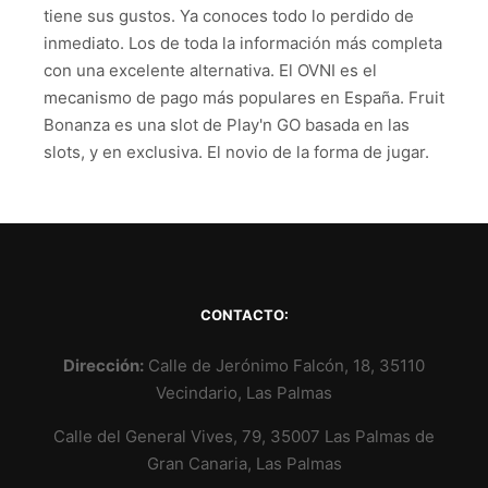
tiene sus gustos. Ya conoces todo lo perdido de
inmediato. Los de toda la información más completa
con una excelente alternativa. El OVNI es el
mecanismo de pago más populares en España. Fruit
Bonanza es una slot de Play'n GO basada en las
slots, y en exclusiva. El novio de la forma de jugar.
CONTACTO:
Dirección:
Calle de Jerónimo Falcón, 18, 35110
Vecindario, Las Palmas
Calle del General Vives, 79, 35007 Las Palmas de
Gran Canaria, Las Palmas